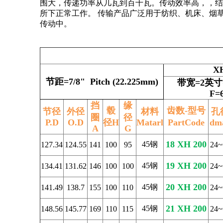
围大，传递功率从几瓦到百千瓦。传动效率高，，结
所下正常工作。 传输产品广泛用于纺织、机床、烟
传动中。
X
节距=7/8" Pitch (22.225mm)
带宽=2英寸=
F=
挡
缘
毂
齿数-型号
节径
外径
材料
孔
圈
径
P.D
O.D
径H
Matarl
PartCode
dm
A
G
18 XH 200
45钢
127.34
124.55
141
100
95
24~
19 XH 200
45钢
134.41
131.62
146
100
100
24~
20 XH 200
45钢
141.49
138.7
155
100
110
24~
21 XH 200
45钢
148.56
145.77
169
110
115
24~