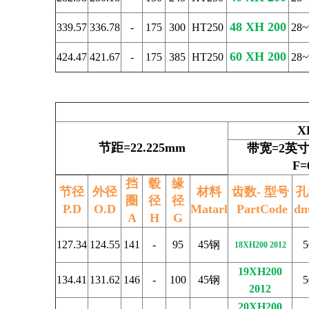
48 XH 200
339.57
336.78
-
175
300
HT250
28~
60 XH 200
424.47
421.67
-
175
385
HT250
28~
X
节距=22.225mm
带宽=2英寸
F=
挡
毂
缘
节径
外径
材料
齿数- 型号
孔
圈
径
径
P.D
O.D
Matarl
PartCode
dm
A
H
G
127.34
124.55
141
-
95
45钢
5
18XH200 2012
19XH200
134.41
131.62
146
-
100
45钢
5
2012
20XH200