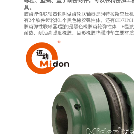
螺栓、垫圈、盖子或密封件。可以在精密加工
具。
胶齿弹性联轴器也叫做齿轮联轴器是阿特拉斯空压机里常用的配件，胶
有2个铁件齿轮和1个黑色橡胶弹性体。还有6H\7H\8
胶齿弹性联轴器J型的是黑色橡胶齿轮弹性体，H型的
耐热、耐油高强度橡胶。齿形橡胶垫缓冲垫主要材质是氯