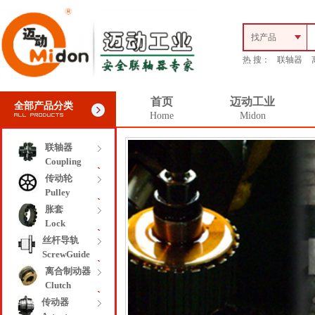
找产品
热 搜：
联轴器
首页
迈动工业
全部产品分类
Home
Midon
联轴器
Coupling
传动轮
Pulley
胀套
Lock
丝杆导轨
ScrewGuide
离合制动器
Clutch
传动器