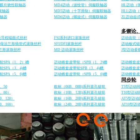
双膜片挠性联轴器
MD4迈动（波纹管）伺服联轴器
HL迈动（
联轴器
MD5迈动（十字滑块）伺服联轴器
HLL迈动
联轴器
MD6迈动（螺旋式）伺服联轴器
ZL迈动齿
多锲论
 高速导程端面式丝杆
FSI系列进口滚珠丝杆
迈动齿轮（M
单螺母法兰形插管式滚珠丝杆
SFI/DFI滚珠丝杆
迈动板式链
法兰形滚珠丝杆
MD 迈动滚珠丝杆
J型迈动多
SPA（1、2）槽
迈动锥套皮带轮（SPB（1、2)槽
迈动锥套皮带
SPA（3、4)槽
迈动锥套皮带轮SPB（3、4)槽
迈动锥套皮带
SPA（5、6)槽
迈动锥套皮带轮（SPB（5、6)槽
迈动锥套皮带
同步轮
、50
欧标（06B、08B)系列直孔链轮
T5型迈动
、80）
欧标（10B、12B)系列直孔链轮
T10型迈
0、120）
欧标（16B、20B)系列直孔链轮
AT5型迈
0、160）
欧标（24B、28B)系列直孔链轮
AT10型迈