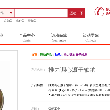
8
产品
迈动一下
8
：
联轴器
离合器
限扭器
业
产品中心
迈动保障
迈动学院
Center
Guarantee
College
首页
»
迈动产品
»
轴承
»
推力调心滚子轴承
推力调心滚子轴承
产品名称：
产品特性：
推力调心滚子轴承d（60～170）轴承型号主要尺
考重量（kg)dDTr(最小）CaCoa油润滑d1D1B
2941260130421.5335900260011588153620389010
品牌：
迈动工业