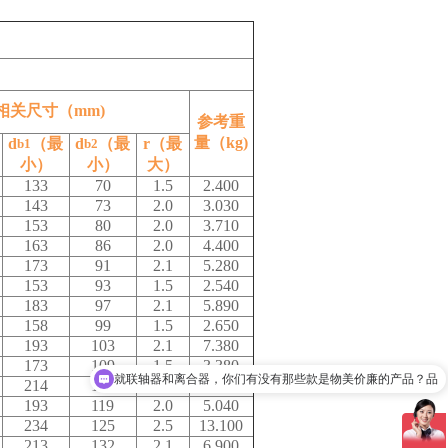
相关尺寸（mm)
参考重
量（kg)
d
（最
d
（最
r（最
b1
b2
小）
小）
大）
133
70
1.5
2.400
143
73
2.0
3.030
153
80
2.0
3.710
163
86
2.0
4.400
173
91
2.1
5.280
153
93
1.5
2.540
183
97
2.1
5.890
158
99
1.5
2.650
就联轴器和离合器，你们有没有那些款是物美价廉的产品？品
193
103
2.1
7.380
173
109
1.5
3.380
迈动是一个10多年的品牌，质保？技术和性价有保障？？
214
112
2.5
10.000
193
119
2.0
5.040
234
125
2.5
13.100
213
132
2.1
6.900