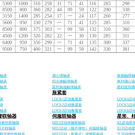
5300
1000
310
258
31
71
41
116
265
298
8500
800
360
282
44
99
59
122
290
338
3150
1400
285
254
17
一
24
117
260
277
5600
950
330
279
一
71
41
125
285
316
8500
800
375
303
一
99
58
132
310
360
4500
1200
320
282
22
一
30
130
285
311
6400
950
350
299
一
71
41
135
300
337
9500
750
400
321
一
99
59
142
330
381
轴承
调心球轴承
角接触球
轴承
四点接触球轴承
单列调心滚
子轴承
双列角接触球轴承
密封双列调
胀紧套
承
LOCK1迈动胀紧套
LOCK4迈
承
LOCK2迈动胀紧套
LOCK5迈
轴承
LOCK3迈动胀紧套
LOCK6迈
簧联轴器
伺服联轴器
星形、
单膜挠性联轴器
MD1迈动伺服联轴器
XL迈动星
膜片联轴器
MD2迈动（膜片弹性）伺服联轴器
XLD迈动
单膜片挠性联轴器
MD3迈动（胀紧式）伺服联轴器
TL迈动弹