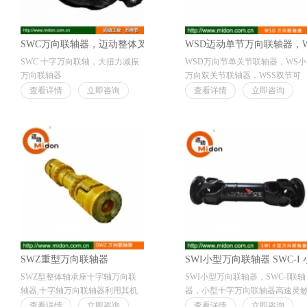
SWC万向联轴器，迈动整体叉头十字万向联轴器
WSD迈动单节万向联轴器，
SWC 十字万向联轴，大扭力减振
WSD万向节单关节联轴器，WS小
万向联轴器
万向双关节联轴器，WSS双节可
1、可伸缩性，方便安装和调整，
伸缩万向联轴器 ，WXD
查看详情
立即咨询
查看详情
立即咨询
满足远近和设备运动的需要，体积
1、常用于联接空间联轴难再同一
小，扭矩大。
轴线上，夹角≦45°的设备上，具
2、最大的特点是具有较大的角向
体积小，扭力大，角向轴向和径
补偿能力，满足15﹪~25﹪的轴向
大补偿能力。
折射角。
2、允许两轴间平角在限定的范围
3、采用整体式叉头，承载稳定可
内随工作需要而变动，要求转速
靠，结构紧凑，传动效率高，噪声
的设备上运行。
低，使用寿命长，维修保养方便。
3、每节最大的轴向夹角45°成品
4、常用于冶金机械，重型机械，
公差H7，可根据要求开Y型键槽
石油，工程机械，起重、运输机
孔，φ圆型孔，S型四方孔、F型六
械、车辆，轻工及精密机械的轴系
方孔。
传动中。
4、常见于：输送、造纸、提升
SWZ重型万向联轴器
SWI小型万向联轴器 SWC
机、制茶机和滚动等起关节作用
SWZ型整体轴承座十字轴万向联
SWI小型万向联轴器，SWC-I联轴
设备传动上。
轴器,十字轴万向联轴器利用其机
器，小型十字万向联轴器高速灵
构的特点，使两轴不在同一轴线，
万向轴节省空间万向关节轴,
查看详情
立即咨询
查看详情
立即咨询