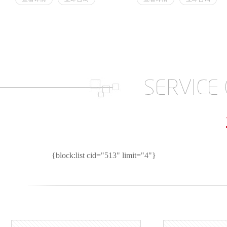
存在轴线夹角β的情况下能实现所
链接的两轴连续回转，并可靠地传
递转矩和运动
{block:list cid="513" limit="4"}