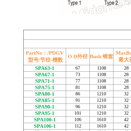
PartNo：/PDGV
MaxBo
O D外径
Bush 锥套
最大
型号/节径-槽数
SPA63-1
67
1108
28
SPA67-1
73
1108
28
SPA71-1
77
1108
28
SPA75-1
81
1108
28
SPA80-1
86
1210
32
SPA85-1
91
1210
32
SPA90-1
96
1210
32
SPA95-1
101
1210
32
SPA100-1
106
1610
42
SPA106-1
112
1610
42