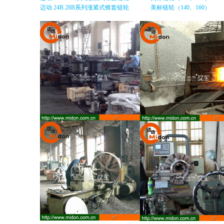
迈动 24B 28B系列涨紧式锥套链轮
美标链轮（140、160）