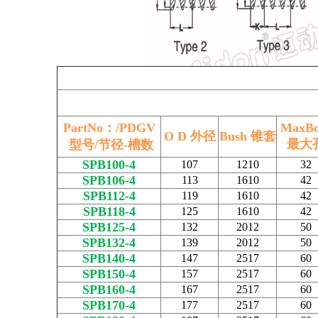
PartNo：/PDGV
MaxBo
O D 外径
Bush 锥套
最大
型号/节径-槽数
SPB100-4
107
1210
32
SPB106-4
113
1610
42
SPB112-4
119
1610
42
SPB118-4
125
1610
42
SPB125-4
132
2012
50
SPB132-4
139
2012
50
SPB140-4
147
2517
60
SPB150-4
157
2517
60
SPB160-4
167
2517
60
SPB170-4
177
2517
60