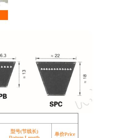
型号(节线长)
单价Price
Datum Length