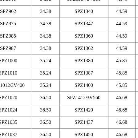
SPZ962
34.38
SPZ1340
44.59
SPZ975
34.38
SPZ1347
44.59
SPZ985
34.38
SPZ1360
44.59
SPZ987
34.38
SPZ1362
44.59
SPZ1000
35.24
SPZ1380
45.85
SPZ1010
35.24
SPZ1387
45.85
1012/3V400
35.24
SPZ1400
45.85
SPZ1020
36.50
SPZ1412/3V560
46.68
SPZ1024
36.50
SPZ1420
46.68
SPZ1035
36.50
SPZ1437
46.68
SPZ1037
36.50
SPZ1450
46.68