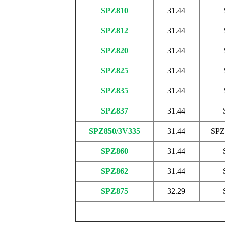
SPZ810
31.44
SPZ812
31.44
SPZ820
31.44
SPZ825
31.44
SPZ835
31.44
SPZ837
31.44
SPZ850/3V335
31.44
SPZ
SPZ860
31.44
SPZ862
31.44
SPZ875
32.29