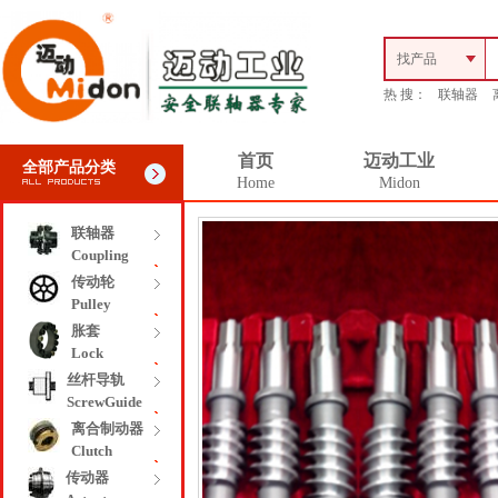
找产品
热 搜：
联轴器
首页
迈动工业
全部产品分类
Home
Midon
联轴器
Coupling
传动轮
Pulley
胀套
Lock
丝杆导轨
ScrewGuide
离合制动器
Clutch
传动器