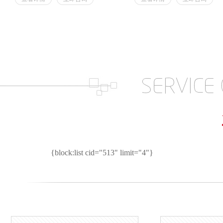
{block:list cid="513" limit="4"}