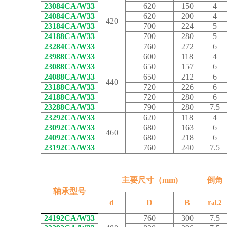
23084CA/W33
620
150
4
24084CA/W33
620
200
4
420
23184CA/W33
700
224
5
24188CA/W33
700
280
5
23284CA/W33
760
272
6
23988CA/W33
600
118
4
23088CA/W33
650
157
6
24088CA/W33
650
212
6
440
23188CA/W33
720
226
6
24188CA/W33
720
280
6
23288CA/W33
790
280
7.5
23292CA/W33
620
118
4
23092CA/W33
680
163
6
460
24092CA/W33
680
218
6
23192CA/W33
760
240
7.5
主要尺寸（mm)
倒角
轴承型号
d
D
B
r
al.2
24192CA/W33
760
300
7.5