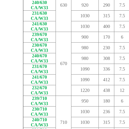
240/630
630
920
290
7.5
CA/W33
231/630
1030
315
7.5
CA/W33
241/630
1030
400
7.5
CA/W33
239/670
900
170
6
CA/W33
230/670
980
230
7.5
CA/W33
240/670
980
308
7.5
CA/W33
670
231/670
1090
336
7.5
CA/W33
241/670
1090
412
7.5
CA/W33
232/670
1220
438
12
CA/W33
239/710
950
180
6
CA/W33
230/710
1030
236
7.5
CA/W33
240/710
710
1030
315
7.5
CA/W33