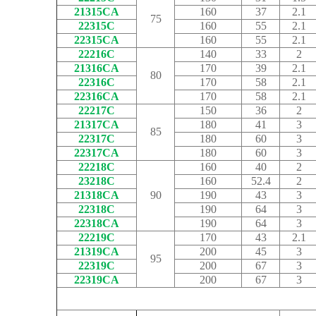
21315CA
160
37
2.1
75
22315C
160
55
2.1
22315CA
160
55
2.1
22216C
140
33
2
21316CA
170
39
2.1
80
22316C
170
58
2.1
22316CA
170
58
2.1
22217C
150
36
2
21317CA
180
41
3
85
22317C
180
60
3
22317CA
180
60
3
22218C
160
40
2
23218C
160
52.4
2
21318CA
90
190
43
3
22318C
190
64
3
22318CA
190
64
3
22219C
170
43
2.1
21319CA
200
45
3
95
22319C
200
67
3
22319CA
200
67
3