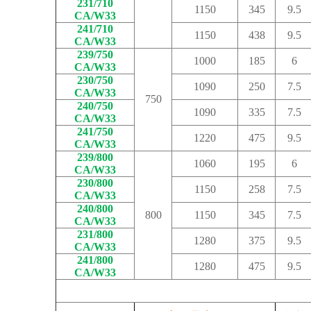
231/710
1150
345
9.5
CA/W33
241/710
1150
438
9.5
CA/W33
239/750
1000
185
6
CA/W33
230/750
1090
250
7.5
CA/W33
750
240/750
1090
335
7.5
CA/W33
241/750
1220
475
9.5
CA/W33
239/800
1060
195
6
CA/W33
230/800
1150
258
7.5
CA/W33
240/800
800
1150
345
7.5
CA/W33
231/800
1280
375
9.5
CA/W33
241/800
1280
475
9.5
CA/W33