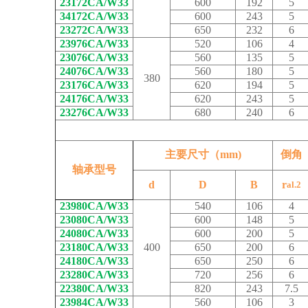
23172CA/W33
600
192
5
34172CA/W33
600
243
5
23272CA/W33
650
232
6
23976CA/W33
520
106
4
23076CA/W33
560
135
5
24076CA/W33
560
180
5
380
23176CA/W33
620
194
5
24176CA/W33
620
243
5
23276CA/W33
680
240
6
主要尺寸（mm)
倒角
轴承型号
d
D
B
r
al.2
23980CA/W33
540
106
4
23080CA/W33
600
148
5
24080CA/W33
600
200
5
23180CA/W33
400
650
200
6
24180CA/W33
650
250
6
23280CA/W33
720
256
6
22380CA/W33
820
243
7.5
23984CA/W33
560
106
3