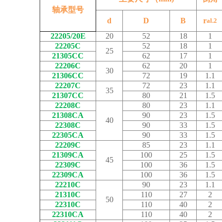
轴承型号
d
D
B
r
al.2
22205/20E
20
52
18
1
22205C
52
18
1
25
21305CC
62
17
1
22206C
62
20
1
30
21306CC
72
19
1.1
22207C
72
23
1.1
35
21307CC
80
21
1.5
22208C
80
23
1.1
21308CA
90
23
1.5
40
22308C
90
33
1.5
22305CA
90
33
1.5
22209C
85
23
1.1
21309CA
100
25
1.5
45
22309C
100
36
1.5
22309CA
100
36
1.5
22210C
90
23
1.1
21310C
110
27
2
50
22310C
110
40
2
22310CA
110
40
2