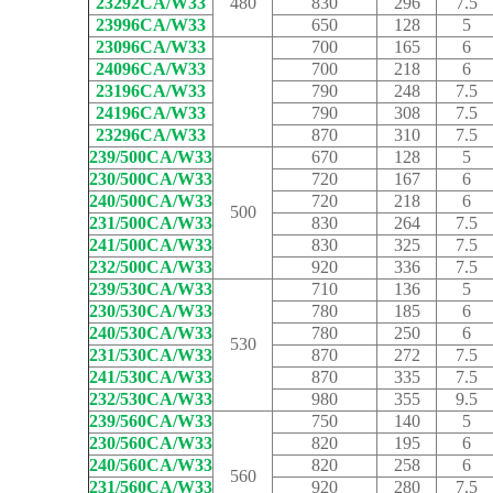
23292CA/W33
480
830
296
7.5
23996CA/W33
650
128
5
23096CA/W33
700
165
6
24096CA/W33
700
218
6
23196CA/W33
790
248
7.5
24196CA/W33
790
308
7.5
23296CA/W33
870
310
7.5
239/500CA/W33
670
128
5
230/500CA/W33
720
167
6
240/500CA/W33
720
218
6
500
231/500CA/W33
830
264
7.5
241/500CA/W33
830
325
7.5
232/500CA/W33
920
336
7.5
239/530CA/W33
710
136
5
230/530CA/W33
780
185
6
240/530CA/W33
780
250
6
530
231/530CA/W33
870
272
7.5
241/530CA/W33
870
335
7.5
232/530CA/W33
980
355
9.5
239/560CA/W33
750
140
5
230/560CA/W33
820
195
6
240/560CA/W33
820
258
6
560
231/560CA/W33
920
280
7.5