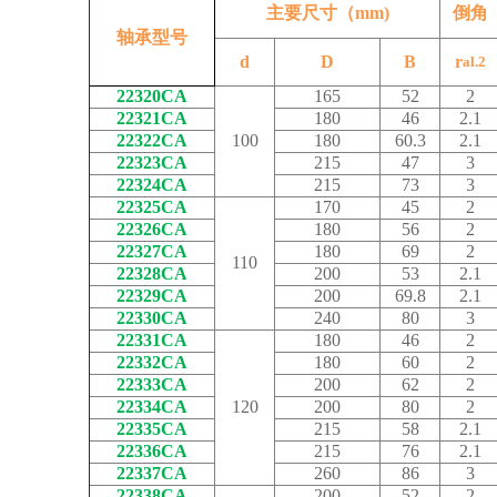
主要尺寸（mm)
倒角
轴承型号
d
D
B
r
al.2
22320CA
165
52
2
22321CA
180
46
2.1
22322CA
100
180
60.3
2.1
22323CA
215
47
3
22324CA
215
73
3
22325CA
170
45
2
22326CA
180
56
2
22327CA
180
69
2
110
22328CA
200
53
2.1
22329CA
200
69.8
2.1
22330CA
240
80
3
22331CA
180
46
2
22332CA
180
60
2
22333CA
200
62
2
22334CA
120
200
80
2
22335CA
215
58
2.1
22336CA
215
76
2.1
22337CA
260
86
3
22338CA
200
52
2