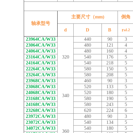
主要尺寸（mm)
倒角
轴承型号
d
D
B
r
al.2
23964CA/W33
440
90
3
23064CA/W33
480
121
4
24064CA/W33
480
160
4
23164CA/W33
320
540
176
5
24164CA/W33
540
218
5
22264CA/W33
580
150
5
23264CA/W33
580
208
5
23968CA/W33
460
90
3
23068CA/W33
520
133
5
24068CA/W33
520
180
5
340
23168CA/W33
580
190
5
24168CA/W33
580
243
5
23268CA/W33
620
224
6
23972CA/W33
480
90
3
23072CA/W33
540
134
5
34072CA/W33
540
180
5
360