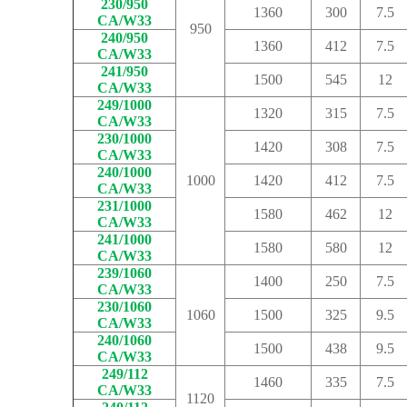
230/950
1360
300
7.5
CA/W33
950
240/950
1360
412
7.5
CA/W33
241/950
1500
545
12
CA/W33
249/1000
1320
315
7.5
CA/W33
230/1000
1420
308
7.5
CA/W33
240/1000
1000
1420
412
7.5
CA/W33
231/1000
1580
462
12
CA/W33
241/1000
1580
580
12
CA/W33
239/1060
1400
250
7.5
CA/W33
230/1060
1060
1500
325
9.5
CA/W33
240/1060
1500
438
9.5
CA/W33
249/112
1460
335
7.5
CA/W33
1120