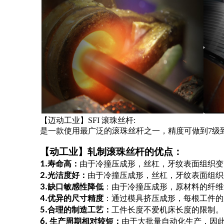
【迈动工业】SFI 滚珠丝杆:
是一款使用最广泛的滚珠丝杆之一，精度可做到7级
【动工业】轧制滚珠丝杆的优点：
1.
寿命高：
由于冷撞压成形，丝杠，牙纹表面组织变
2.
光洁度好：
由于冷撞压成形，丝杠，牙纹表面组织
3.
缺口敏感性降低
：由于冷撞压成形，原材料的纤维
4.
优异的尺寸精度
：通过模具挤压成形，每根工件的
5.
合理的制造工艺：
工件长度不爱机床长度的限制。
6.
生产周期相对较短：
由于大批量自动化生产，因