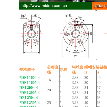
公称直
钢球直
螺帽安装链接
规格型号
导程
径
径
D
A
*DFI 1604-4
4
2.38
30
49
16
*DFI 1605-4
5
3.18
30
49
DFI 2004-4
4
2.38
34
57
20
*DFI 2005-4
5
3.18
34
57
DFI 2504-4
4
2.38
40
63
*DFI 2505-4
25
5
3.18
40
63