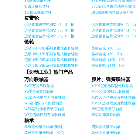
TR研磨梯形丝杆
SFE/WFE 高速导程端面式
Tr滚压梯形丝杆
SFC/DFC单螺母法兰形插
TR 机床梯形丝杆
DFI双螺母法兰形滚珠丝杆
皮带轮
迈动锥套皮带轮SPZ（1、2）槽
迈动锥套皮带轮SPA（1、2
迈动锥套皮带轮SPZ（3、4）槽
迈动锥套皮带轮SPA（3、4
迈动锥套皮带轮SPZ（5、6）槽
迈动锥套皮带轮SPA（5、6
链轮
迈动 06B 08B系列涨紧式锥套链轮
美标链轮（40、50
迈动 10B 12B系列涨紧式锥套链轮
美标链轮（60、80）
迈动 16B 20B系列涨紧式锥套链轮
美标链轮（100、120）
迈动 24B 28B系列涨紧式锥套链轮
美标链轮（140、160）
【迈动工业】热门产品
万向联轴器
膜片、弹簧联轴器
SWC万向节联轴器
M100迈动单膜挠性联轴器
SWP万向节联轴器
M200迈动双膜片联轴器
WSD迈动单节万向联轴器
MP100迈动单膜片挠性联轴
WS迈动双节万向联轴器
MP200迈动双膜片挠性联轴
WSS迈动伸缩双节联轴器
JSS迈动弹簧联轴器
WSQ迈动轻形万向联轴器
JS迈动弹簧联轴器
轴承
单列圆锥滚子轴承(英制）
四列圆柱滚子轴承
单列圆锥滚子轴承（公制
单列圆柱滚子轴承