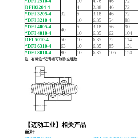
*DFI 2510-4
10
4.76
46
72
DFI03204-4
4
2.38
46
72
*DFI 3205-4
32
5
3.18
46
72
*DFI 3210-4
10
6.35
54
88
*DFI 4005-4
5
3.18
56
90
40
*DFI 4010-4
10
6.35
62
104
DFI 5010-4
50
10
6.35
72
114
*DFI 6310-4
63
10
6.35
85
131
*DFI 8010-4
80
10
6.35
105
150
注 有标注*记号者可制作左螺纹
【迈动工业】相关产品
丝杆